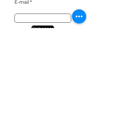
E-mail
S'abonner
J’accepte les Conditions
générales
E-mail
DÉSABONNER
J’accepte les Conditions
générales