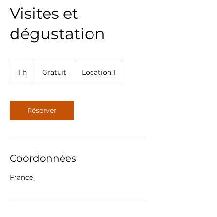
Visites et
dégustation
Gratuit
1 h
1
Gratuit
Location 1
Réserver
Coordonnées
France