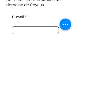
domaine de Coyeux
E-mail
S'abonner
J’accepte les Conditions
générales
E-mail
DÉSABONNER
J’accepte les Conditions
générales